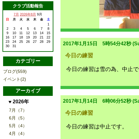
クラブ活動報告
7月
2026年8月
9月
日
月
火
水
木
金
土
1
2
3
4
5
6
7
8
9
10
11
12
13
14
15
16
17
18
19
20
21
22
23
24
25
26
27
28
29
2017年1月15日 5時54分42秒 (Su
30
31
今日の練習
カテゴリー
今日の練習は雪の為、中止で
ブログ(559)
イベント(2)
アーカイブ
2017年1月14日 6時06分52秒 (Sa
2026年
7月（7）
今日の練習
6月（5）
5月（4）
今日の練習は中止です。
4月（4）