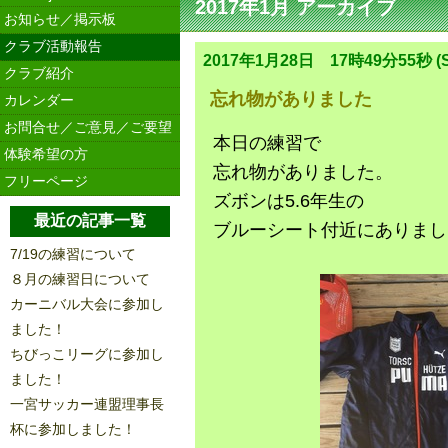
2017年1月 アーカイブ
お知らせ／掲示板
クラブ活動報告
2017年1月28日 17時49分55秒 (S
クラブ紹介
忘れ物がありました
カレンダー
お問合せ／ご意見／ご要望
本日の練習で
体験希望の方
忘れ物がありました。
フリーページ
ズボンは5.6年生の
最近の記事一覧
ブルーシート付近にありまし
7/19の練習について
８月の練習日について
カーニバル大会に参加し
ました！
ちびっこリーグに参加し
ました！
一宮サッカー連盟理事長
杯に参加しました！