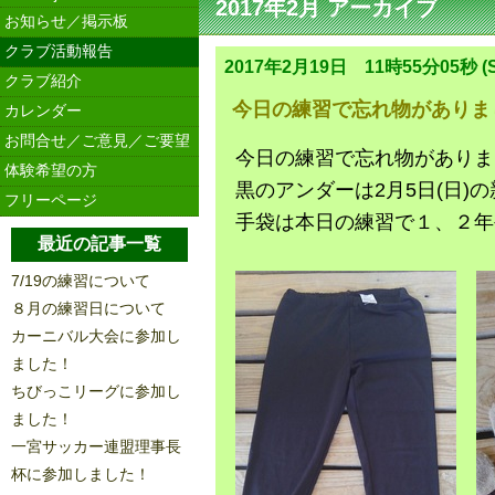
2017年2月 アーカイブ
お知らせ／掲示板
クラブ活動報告
2017年2月19日 11時55分05秒 (S
クラブ紹介
今日の練習で忘れ物がありま
カレンダー
お問合せ／ご意見／ご要望
今日の練習で忘れ物がありま
体験希望の方
黒のアンダーは2月5日(日)
フリーページ
手袋は本日の練習で１、２年
最近の記事一覧
7/19の練習について
８月の練習日について
カーニバル大会に参加し
ました！
ちびっこリーグに参加し
ました！
一宮サッカー連盟理事長
杯に参加しました！