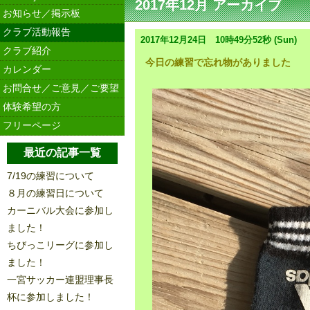
2017年12月 アーカイブ
お知らせ／掲示板
クラブ活動報告
2017年12月24日 10時49分52秒 (Sun)
クラブ紹介
今日の練習で忘れ物がありました
カレンダー
お問合せ／ご意見／ご要望
体験希望の方
フリーページ
最近の記事一覧
7/19の練習について
８月の練習日について
カーニバル大会に参加し
ました！
ちびっこリーグに参加し
ました！
一宮サッカー連盟理事長
杯に参加しました！