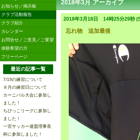
2018年3月 アーカイブ
お知らせ／掲示板
クラブ活動報告
2018年3月18日 14時25分29秒 (S
クラブ紹介
忘れ物 追加最後
カレンダー
お問合せ／ご意見／ご要望
体験希望の方
フリーページ
最近の記事一覧
7/19の練習について
８月の練習日について
カーニバル大会に参加し
ました！
ちびっこリーグに参加し
ました！
一宮サッカー連盟理事長
杯に参加しました！