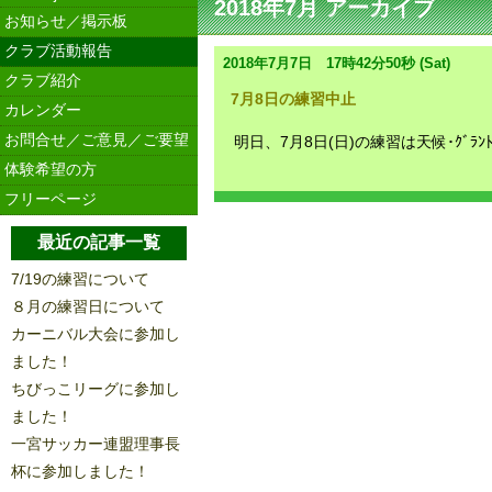
2018年7月 アーカイブ
お知らせ／掲示板
クラブ活動報告
2018年7月7日 17時42分50秒 (Sat)
クラブ紹介
7月8日の練習中止
カレンダー
お問合せ／ご意見／ご要望
明日、7月8日(日)の練習は天候･ｸﾞﾗﾝ
体験希望の方
フリーページ
最近の記事一覧
7/19の練習について
８月の練習日について
カーニバル大会に参加し
ました！
ちびっこリーグに参加し
ました！
一宮サッカー連盟理事長
杯に参加しました！