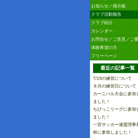
お知らせ／掲示板
クラブ活動報告
クラブ紹介
カレンダー
お問合せ／ご意見／ご
体験希望の方
フリーページ
最近の記事一覧
7/19の練習について
８月の練習日について
カーニバル大会に参加
ました！
ちびっこリーグに参加
ました！
一宮サッカー連盟理事
杯に参加しました！