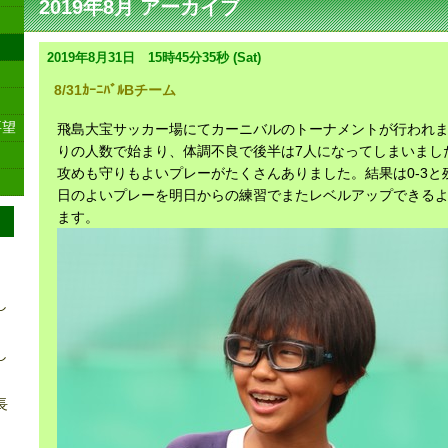
2019年8月 アーカイブ
2019年8月31日 15時45分35秒 (Sat)
8/31ｶｰﾆﾊﾞﾙBチーム
要望
飛島大宝サッカー場にてカーニバルのトーナメントが行われま
りの人数で始まり、体調不良で後半は7人になってしまいまし
攻めも守りもよいプレーがたくさんありました。結果は0-3と
日のよいプレーを明日からの練習でまたレベルアップできる
ます。
し
し
長