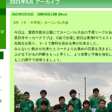
2021年5月 アーカイブ
2021年5月10日 18時39分13秒 (Mon)
5/9 （５・６年生）カーニバル大会
要望
今日は、愛西市親水公園にてカーニバル大会の予選リーグが
甚目寺サッカークラブは、C組で出場し初日は東海FCウエス
先制点を取り、３−１で勝利を収める事が出来ました。
みんないい動きが出来たとコーチよりお褒めの言葉を頂きま
上がる下がるの判断をもっと早くし、より攻撃と守備を強化
もこの調子で頑張りましょう。
し
し
長