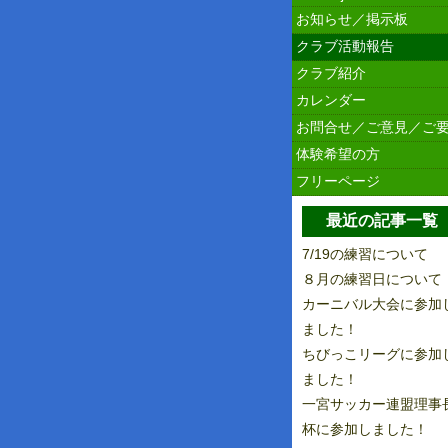
お知らせ／掲示板
クラブ活動報告
クラブ紹介
カレンダー
お問合せ／ご意見／ご
体験希望の方
フリーページ
最近の記事一覧
7/19の練習について
８月の練習日について
カーニバル大会に参加
ました！
ちびっこリーグに参加
ました！
一宮サッカー連盟理事
杯に参加しました！