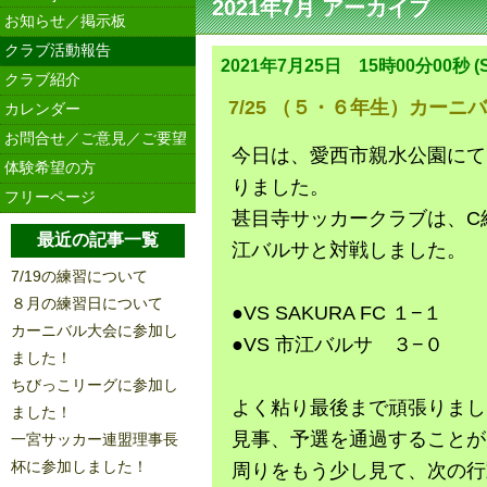
2021年7月 アーカイブ
お知らせ／掲示板
クラブ活動報告
2021年7月25日 15時00分00秒 (S
クラブ紹介
7/25 （５・６年生）カーニ
カレンダー
お問合せ／ご意見／ご要望
今日は、愛西市親水公園にて
体験希望の方
りました。
フリーページ
甚目寺サッカークラブは、C組で
最近の記事一覧
江バルサと対戦しました。
7/19の練習について
８月の練習日について
●VS SAKURA FC １−１
カーニバル大会に参加し
●VS 市江バルサ ３−０
ました！
ちびっこリーグに参加し
よく粘り最後まで頑張りまし
ました！
見事、予選を通過することが
一宮サッカー連盟理事長
杯に参加しました！
周りをもう少し見て、次の行