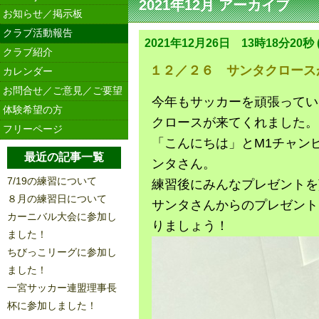
2021年12月 アーカイブ
お知らせ／掲示板
クラブ活動報告
2021年12月26日 13時18分20秒 (
クラブ紹介
１２／２６ サンタクロース
カレンダー
お問合せ／ご意見／ご要望
今年もサッカーを頑張ってい
体験希望の方
クロースが来てくれました。
フリーページ
「こんにちは」とM1チャン
最近の記事一覧
ンタさん。
7/19の練習について
練習後にみんなプレゼントを
８月の練習日について
サンタさんからのプレゼント
カーニバル大会に参加し
りましょう！
ました！
ちびっこリーグに参加し
ました！
一宮サッカー連盟理事長
杯に参加しました！