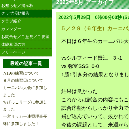
2022年5月 アーカイブ
お知らせ／掲示板
クラブ活動報告
2022年5月29日 0時00分00秒 (Su
クラブ紹介
５／２９（６年生）カーニバ
カレンダー
お問合せ／ご意見／ご要望
本日は６年生のカーニバル大
体験希望の方
フリーページ
vsシルフィード蟹江
3 -1
最近の記事一覧
vs 弥富SSS 0-0
7/19の練習について
1勝1引き分の結果となりま
８月の練習日について
カーニバル大会に参加し
結果は良かった
ました！
これからは試合の内容にもこ
ちびっこリーグに参加し
試合序盤からしっかり全力で
ました！
飛び込んでいって、抜かれて
一宮サッカー連盟理事長
杯に参加しました！
今後の課題として、来週から