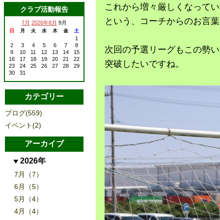
これから増々厳しくなってい
クラブ活動報告
という、コーチからのお言葉
7月
2026年8月
9月
日
月
火
水
木
金
土
1
2
3
4
5
6
7
8
次回の予選リーグもこの勢い
9
10
11
12
13
14
15
16
17
18
19
20
21
22
突破したいですね。
23
24
25
26
27
28
29
30
31
カテゴリー
ブログ(559)
イベント(2)
アーカイブ
2026年
7月（7）
6月（5）
5月（4）
4月（4）