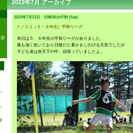
2022年7月 アーカイブ
2022年7月23日 23時36分47秒 (Sat)
７／２３（５・６年生）平和リーグ
要望
本日は５、６年生の平和リーグがありました。
風も強く吹いており日陰だと暑さをしのげる天気でしたが
子ども達は炎天下の中、頑張っていましたよ。
し
し
長