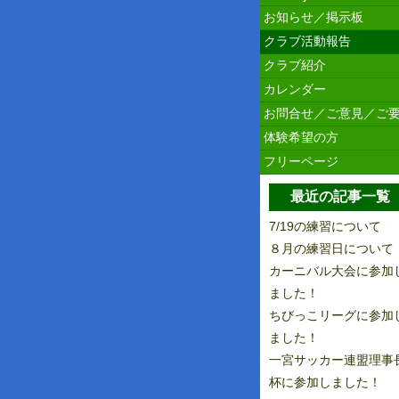
お知らせ／掲示板
クラブ活動報告
クラブ紹介
カレンダー
お問合せ／ご意見／ご
体験希望の方
フリーページ
最近の記事一覧
7/19の練習について
８月の練習日について
カーニバル大会に参加
ました！
ちびっこリーグに参加
ました！
一宮サッカー連盟理事
杯に参加しました！