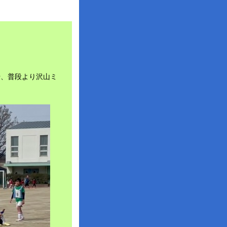
や、普段より沢山ミ
た