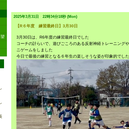
2025年3月 アーカイブ
2025年3月31日 22時34分18秒 (Mon)
【R６年度 練習最終日】3月30日
要望
3月30日は、R6年度の練習最終日でした
コーチの計らいで、遊びごころのある反射神経トレーニング
ニゲームをしました
今日で最後の練習となる６年生の楽しそうな姿が印象的でし
し
し
長