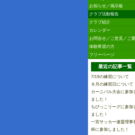
お知らせ／掲示板
クラブ活動報告
クラブ紹介
カレンダー
お問合せ／ご意見／ご
体験希望の方
フリーページ
最近の記事一覧
7/19の練習について
８月の練習日について
カーニバル大会に参加
ました！
ちびっこリーグに参加
ました！
一宮サッカー連盟理事
杯に参加しました！