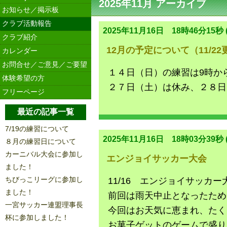
2025年11月 アーカイブ
お知らせ／掲示板
クラブ活動報告
2025年11月16日 18時46分15秒 (
クラブ紹介
12月の予定について（11/22
カレンダー
お問合せ／ご意見／ご要望
１４日（日）の練習は9時か
体験希望の方
２７日（土）は休み、２８日
フリーページ
最近の記事一覧
7/19の練習について
2025年11月16日 18時03分39秒 (
８月の練習日について
カーニバル大会に参加し
エンジョイサッカー大会
ました！
ちびっこリーグに参加し
11/16 エンジョイサッカ
ました！
前回は雨天中止となったため
一宮サッカー連盟理事長
今回はお天気に恵まれ、たく
杯に参加しました！
お菓子ゲットのゲームで盛り