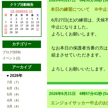
2026年6月27日 6時50分38秒 (Sa
クラブ活動報告
本日の練習について ※中止
5月
2026年6月
7月
日
月
火
水
木
金
土
1
2
3
4
5
6
6月27日(土)の練習は、天
7
8
9
10
11
12
13
14
15
16
17
18
19
20
中止になりました。
21
22
23
24
25
26
27
28
29
30
よろしくお願いします。
カテゴリー
なお本日の保護者当番の方は
ブログ(559)
組まさせていただきます。
イベント(2)
アーカイブ
よろしくお願いいたします。
2026年
7月（7）
6月（5）
2026年6月21日 6時57分41秒 (Su
5月（4）
4月（4）
エンジョイサッカー中止のお
3月（4）