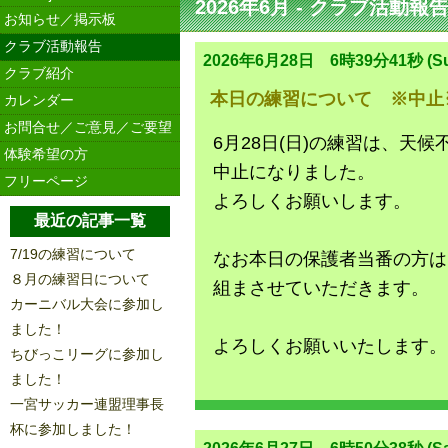
2026年6月 - クラブ活動報
お知らせ／掲示板
クラブ活動報告
2026年6月28日 6時39分41秒 (Su
クラブ紹介
本日の練習について ※中止
カレンダー
お問合せ／ご意見／ご要望
6月28日(日)の練習は、天
体験希望の方
中止になりました。
フリーページ
よろしくお願いします。
最近の記事一覧
7/19の練習について
なお本日の保護者当番の方は
８月の練習日について
組まさせていただきます。
カーニバル大会に参加し
ました！
よろしくお願いいたします。
ちびっこリーグに参加し
ました！
一宮サッカー連盟理事長
杯に参加しました！