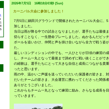
2026年7月5日 16時18分03秒 (Sun)
カーニバル大会に参加しました！
土
4
7月5日に鍋田川グラウンドで開催されたカーニバル大会に、5
1
加しました。
8
5
当日は雨が降る中での試合となりましたが、選手たちは最後
切らすことなく、一生懸命プレーしました。ぬかるんだピッ
ボールを追いかけ、仲間と声を掛け合いながら全力で戦う姿
た。
厳しいコンディションの中でも、一人ひとりが日頃の練習の
し、チーム一丸となって最後まで諦めずに戦い抜くことがで
の経験は、選手たちにとって大きな自信と成長につながる貴
ったと思います。
雨の中、温かいご声援を送っていただいた保護者の皆さま、
だいたチームの皆さま、大会運営に携わってくださった関係
ありがとうございました。
これからもチーム一丸となって練習に励み、さらなる成長を
っていきます。