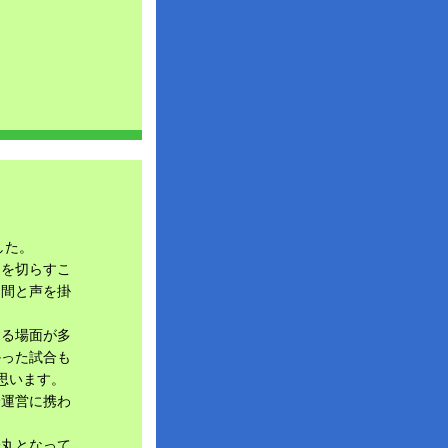
した。
中を切らすこ
仲間と声を掛
する場面が多
かった試合も
思います。
会運営に携わ
一丸となって