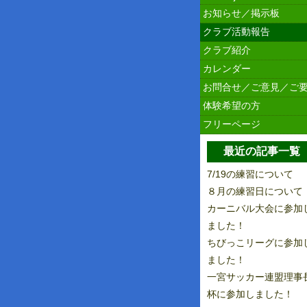
お知らせ／掲示板
クラブ活動報告
クラブ紹介
カレンダー
お問合せ／ご意見／ご
体験希望の方
フリーページ
最近の記事一覧
7/19の練習について
８月の練習日について
カーニバル大会に参加
ました！
ちびっこリーグに参加
ました！
一宮サッカー連盟理事
杯に参加しました！