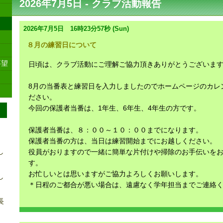
2026年7月5日 - クラブ活動報告
2026年7月5日 16時23分57秒 (Sun)
８月の練習日について
要望
日頃は、クラブ活動にご理解ご協力頂きありがとうございま
8月の当番表と練習日を入力しましたのでホームページのカレ
ださい。
今回の保護者当番は、1年生、6年生、4年生の方です。
保護者当番は、８：００～１０：００までになります。
保護者当番の方は、当日は練習開始までにお越しください。
し
役員がおりますので一緒に簡単な片付けや掃除のお手伝いを
す。
お忙しいとは思いますがご協力よろしくお願いします。
し
＊日程のご都合が悪い場合は、遠慮なく学年担当までご連絡
長