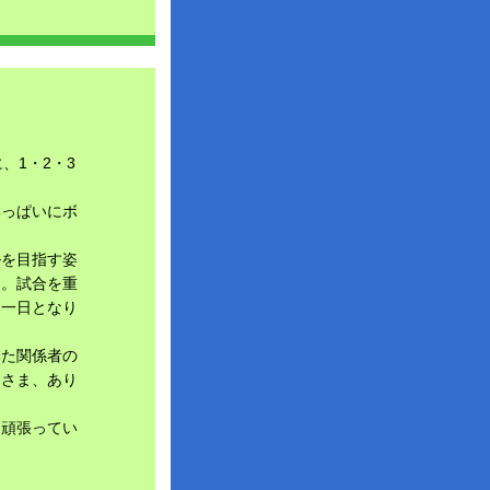
、1・2・3
いっぱいにボ
ルを目指す姿
た。試合を重
る一日となり
いた関係者の
皆さま、あり
て頑張ってい