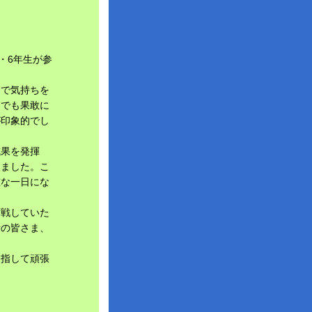
・6年生が参
まで気持ちを
チでも果敢に
が印象的でし
成果を発揮
きました。こ
重な一日にな
対戦していた
者の皆さま、
目指して頑張