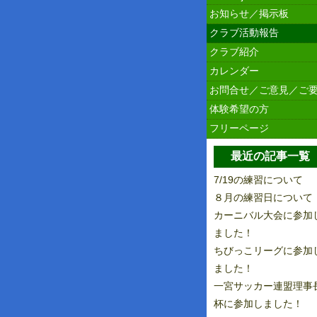
お知らせ／掲示板
クラブ活動報告
クラブ紹介
カレンダー
お問合せ／ご意見／ご
体験希望の方
フリーページ
最近の記事一覧
7/19の練習について
８月の練習日について
カーニバル大会に参加
ました！
ちびっこリーグに参加
ました！
一宮サッカー連盟理事
杯に参加しました！