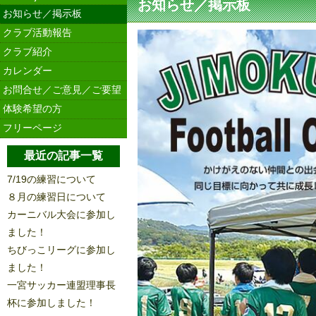
お知らせ／掲示板
お知らせ／掲示板
クラブ活動報告
クラブ紹介
カレンダー
お問合せ／ご意見／ご要望
体験希望の方
フリーページ
最近の記事一覧
7/19の練習について
８月の練習日について
カーニバル大会に参加し
ました！
ちびっこリーグに参加し
ました！
一宮サッカー連盟理事長
杯に参加しました！